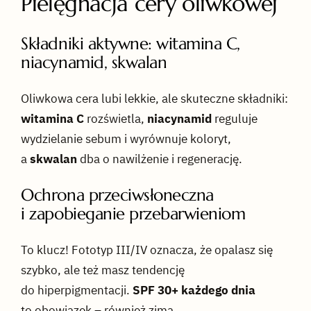
Pielęgnacja cery oliwkowej
Składniki aktywne: witamina C,
niacynamid, skwalan
Oliwkowa cera lubi lekkie, ale skuteczne składniki:
witamina C
rozświetla,
niacynamid
reguluje
wydzielanie sebum i wyrównuje koloryt,
a
skwalan
dba o nawilżenie i regenerację.
Ochrona przeciwsłoneczna
i zapobieganie przebarwieniom
To klucz! Fototyp III/IV oznacza, że opalasz się
szybko, ale też masz tendencję
do hiperpigmentacji.
SPF 30+ każdego dnia
to obowiązek – również zimą.