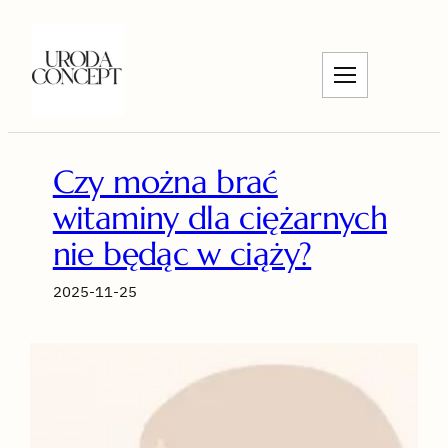
Przejdź
do
treści
Czy można brać
witaminy dla ciężarnych
nie będąc w ciąży?
2025-11-25