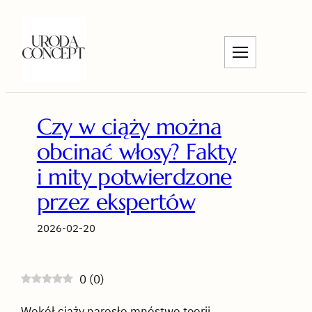
Przejdź
do
treści
Czy w ciąży można
obcinać włosy? Fakty
i mity potwierdzone
przez ekspertów
2026-02-20
0
(
0
)
Wokół ciąży narosło mnóstwo teorii,