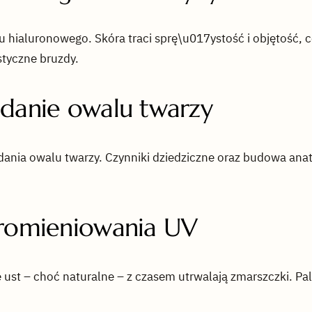
 hialuronowego. Skóra traci sprę\u017ystość i objętość, c
styczne bruzdy.
adanie owalu twarzy
dania owalu twarzy. Czynniki dziedziczne oraz budowa ana
promieniowania UV
 ust – choć naturalne – z czasem utrwalają zmarszczki. Pal