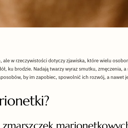
, ale w rzeczywistości dotyczy zjawiska, które wielu osob
dół, ku brodzie. Nadają twarzy wyraz smutku, zmęczenia, a
 sposobów, by im zapobiec, spowolnić ich rozwój, a nawet j
rionetki?
yka zmarszczek marionetkowyc