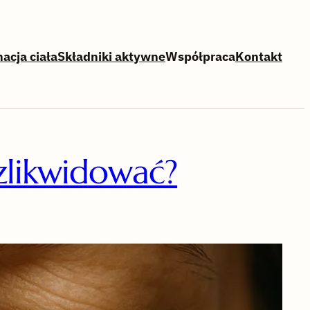
nacja ciała
Składniki aktywne
Współpraca
Kontakt
 zlikwidować?