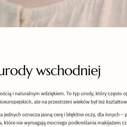
rody wschodniej
nością i naturalnym wdziękiem. To typ urody, który często 
ioeuropejskich, ale na przestrzeni wieków był też kształto
 Dla jednych oznacza jasną cerę i błękitne oczy, dla innych 
ów, które nie wymagają mocnego podkreślania makijażem cz