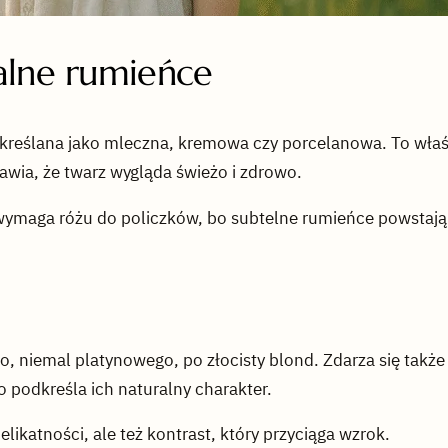
alne rumieńce
 określana jako mleczna, kremowa czy porcelanowa. To wła
rawia, że twarz wygląda świeżo i zdrowo.
 wymaga różu do policzków, bo subtelne rumieńce powstają
, niemal platynowego, po złocisty blond. Zdarza się także j
o podkreśla ich naturalny charakter.
likatności, ale też kontrast, który przyciąga wzrok.